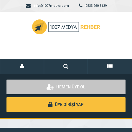
info@1007medya.com
0533 260 5139
HEMEN ÜYE OL
ÜYE GİRİŞİ YAP