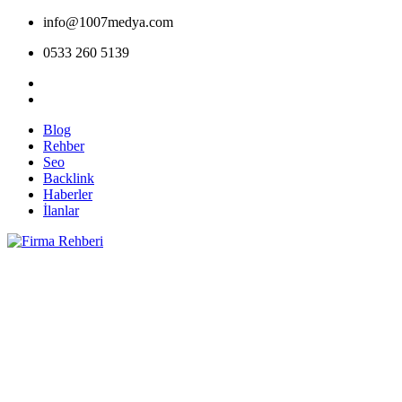
info@1007medya.com
0533 260 5139
Blog
Rehber
Seo
Backlink
Haberler
İlanlar