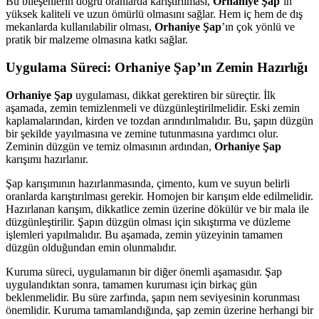
Bu bileşenlerin doğru oranlarda karıştırılması,
Orhaniye Şap
’ın
yüksek kaliteli ve uzun ömürlü olmasını sağlar. Hem iç hem de dış
mekanlarda kullanılabilir olması,
Orhaniye Şap
’ın çok yönlü ve
pratik bir malzeme olmasına katkı sağlar.
Uygulama Süreci: Orhaniye Şap’ın Zemin Hazırlığı
Orhaniye Şap
uygulaması, dikkat gerektiren bir süreçtir. İlk
aşamada, zemin temizlenmeli ve düzgünleştirilmelidir. Eski zemin
kaplamalarından, kirden ve tozdan arındırılmalıdır. Bu, şapın düzgün
bir şekilde yayılmasına ve zemine tutunmasına yardımcı olur.
Zeminin düzgün ve temiz olmasının ardından,
Orhaniye Şap
karışımı hazırlanır.
Şap karışımının hazırlanmasında, çimento, kum ve suyun belirli
oranlarda karıştırılması gerekir. Homojen bir karışım elde edilmelidir.
Hazırlanan karışım, dikkatlice zemin üzerine dökülür ve bir mala ile
düzgünleştirilir. Şapın düzgün olması için sıkıştırma ve düzleme
işlemleri yapılmalıdır. Bu aşamada, zemin yüzeyinin tamamen
düzgün olduğundan emin olunmalıdır.
Kuruma süreci, uygulamanın bir diğer önemli aşamasıdır. Şap
uygulandıktan sonra, tamamen kuruması için birkaç gün
beklenmelidir. Bu süre zarfında, şapın nem seviyesinin korunması
önemlidir. Kuruma tamamlandığında, şap zemin üzerine herhangi bir