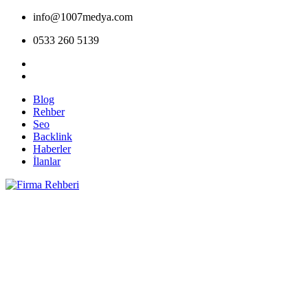
info@1007medya.com
0533 260 5139
Blog
Rehber
Seo
Backlink
Haberler
İlanlar