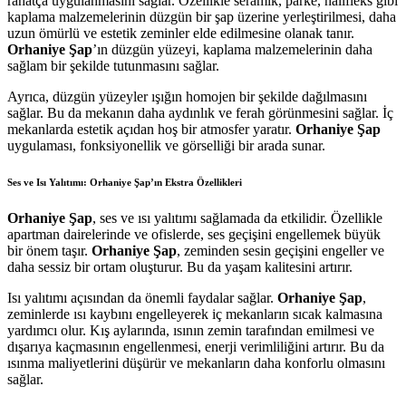
rahatça uygulanmasını sağlar. Özellikle seramik, parke, halıfleks gibi
kaplama malzemelerinin düzgün bir şap üzerine yerleştirilmesi, daha
uzun ömürlü ve estetik zeminler elde edilmesine olanak tanır.
Orhaniye Şap
’ın düzgün yüzeyi, kaplama malzemelerinin daha
sağlam bir şekilde tutunmasını sağlar.
Ayrıca, düzgün yüzeyler ışığın homojen bir şekilde dağılmasını
sağlar. Bu da mekanın daha aydınlık ve ferah görünmesini sağlar. İç
mekanlarda estetik açıdan hoş bir atmosfer yaratır.
Orhaniye Şap
uygulaması, fonksiyonellik ve görselliği bir arada sunar.
Ses ve Isı Yalıtımı: Orhaniye Şap’ın Ekstra Özellikleri
Orhaniye Şap
, ses ve ısı yalıtımı sağlamada da etkilidir. Özellikle
apartman dairelerinde ve ofislerde, ses geçişini engellemek büyük
bir önem taşır.
Orhaniye Şap
, zeminden sesin geçişini engeller ve
daha sessiz bir ortam oluşturur. Bu da yaşam kalitesini artırır.
Isı yalıtımı açısından da önemli faydalar sağlar.
Orhaniye Şap
,
zeminlerde ısı kaybını engelleyerek iç mekanların sıcak kalmasına
yardımcı olur. Kış aylarında, ısının zemin tarafından emilmesi ve
dışarıya kaçmasının engellenmesi, enerji verimliliğini artırır. Bu da
ısınma maliyetlerini düşürür ve mekanların daha konforlu olmasını
sağlar.