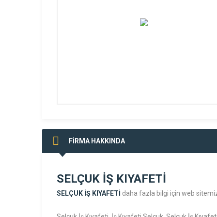
FİRMA HAKKINDA
SELÇUK İŞ KIYAFETİ
SELÇUK İŞ KIYAFETİ
daha fazla bilgi için web sitemiz
Selçuk İş Kıyafeti, İş Kıyafeti Selçuk, Selçuk İş Kıyafeti