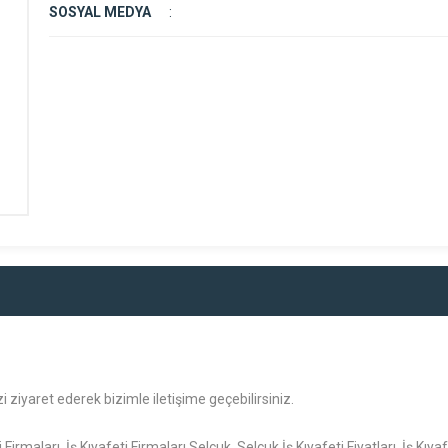
SOSYAL MEDYA
:
i ziyaret ederek bizimle iletişime geçebilirsiniz.
 Firmaları, İş Kıyafeti Firmaları Selçuk, Selçuk İş Kıyafeti Fiyatları, İş Kıya