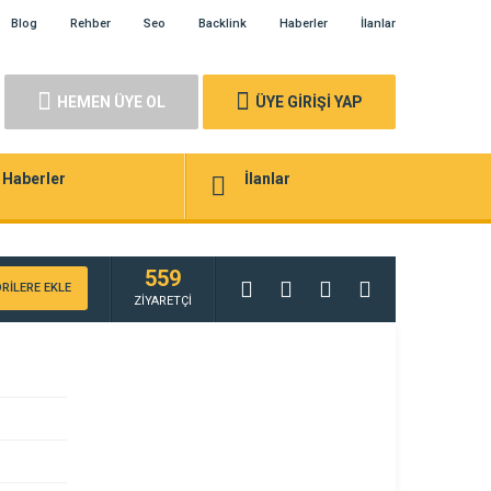
Blog
Rehber
Seo
Backlink
Haberler
İlanlar
HEMEN ÜYE OL
ÜYE GİRİŞİ YAP
Haberler
İlanlar
559
RİLERE EKLE
ZİYARETÇİ