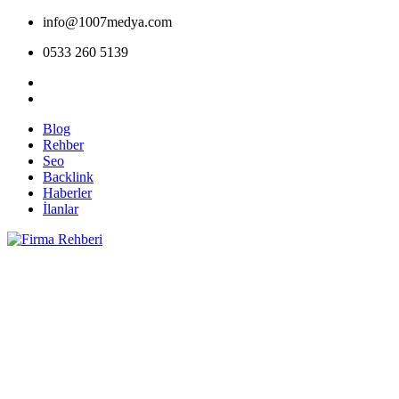
info@1007medya.com
0533 260 5139
Blog
Rehber
Seo
Backlink
Haberler
İlanlar