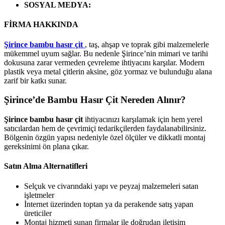
SOSYAL MEDYA
:
FİRMA HAKKINDA
Şirince bambu hasır çit
, taş, ahşap ve toprak gibi malzemelerle
mükemmel uyum sağlar. Bu nedenle Şirince’nin mimari ve tarihi
dokusuna zarar vermeden çevreleme ihtiyacını karşılar. Modern
plastik veya metal çitlerin aksine, göz yormaz ve bulunduğu alana
zarif bir katkı sunar.
Şirince’de Bambu Hasır Çit Nereden Alınır?
Şirince bambu hasır çit
ihtiyacınızı karşılamak için hem yerel
satıcılardan hem de çevrimiçi tedarikçilerden faydalanabilirsiniz.
Bölgenin özgün yapısı nedeniyle özel ölçüler ve dikkatli montaj
gereksinimi ön plana çıkar.
Satın Alma Alternatifleri
Selçuk ve civarındaki yapı ve peyzaj malzemeleri satan
işletmeler
İnternet üzerinden toptan ya da perakende satış yapan
üreticiler
Montaj hizmeti sunan firmalar ile doğrudan iletişim