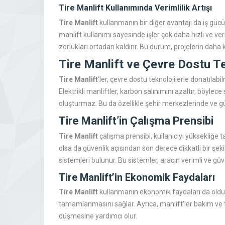
Tire Manlift Kullanımında Verimlilik Artışı
Tire Manlift
kullanmanın bir diğer avantajı da iş güc
manlift kullanımı sayesinde işler çok daha hızlı ve ve
zorlukları ortadan kaldırır. Bu durum, projelerin daha 
Tire Manlift ve Çevre Dostu Te
Tire Manlift
‘ler, çevre dostu teknolojilerle donatılabi
Elektrikli manliftler, karbon salınımını azaltır, böylece
oluşturmaz. Bu da özellikle şehir merkezlerinde ve gü
Tire Manlift’in Çalışma Prensibi
Tire Manlift
çalışma prensibi, kullanıcıyı yüksekliğe
olsa da güvenlik açısından son derece dikkatli bir şek
sistemleri bulunur. Bu sistemler, aracın verimli ve güve
Tire Manlift’in Ekonomik Faydaları
Tire Manlift
kullanmanın ekonomik faydaları da oldukç
tamamlanmasını sağlar. Ayrıca, manlift’ler bakım ve te
düşmesine yardımcı olur.