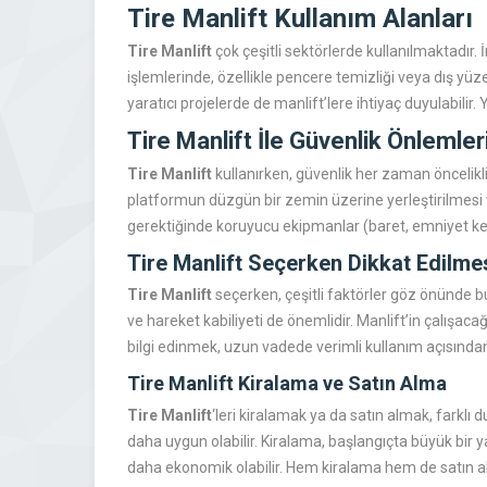
Tire Manlift Kullanım Alanları
Tire Manlift
çok çeşitli sektörlerde kullanılmaktadır. 
işlemlerinde, özellikle pencere temizliği veya dış yüze
yaratıcı projelerde de manlift’lere ihtiyaç duyulabilir.
Tire Manlift İle Güvenlik Önlemler
Tire Manlift
kullanırken, güvenlik her zaman öncelikl
platformun düzgün bir zemin üzerine yerleştirilmesi ve 
gerektiğinde koruyucu ekipmanlar (baret, emniyet kemer
Tire Manlift Seçerken Dikkat Edilme
Tire Manlift
seçerken, çeşitli faktörler göz önünde bul
ve hareket kabiliyeti de önemlidir. Manlift’in çalışac
bilgi edinmek, uzun vadede verimli kullanım açısından
Tire Manlift Kiralama ve Satın Alma
Tire Manlift
‘leri kiralamak ya da satın almak, farklı 
daha uygun olabilir. Kiralama, başlangıçta büyük bir
daha ekonomik olabilir. Hem kiralama hem de satın a