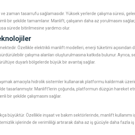
ü ve zaman tasarrufu sağlamasıdır. Yüksek yerlerde çalışma süresi, gele
rimli bir şekilde tamamlanır. Manlift, çalışanın daha az yorulmasını sağlar
kısa sürede bitirilmesine yardımcı olur.
knolojiler
lmektedir. Özellikle elektrikli manlift modelleri, enerji tüketimi açısından
 sürdürülebilir çalışma alanları oluşturulmasına katkıda bulunur. Ayrıca, ses
rültüye duyarlı bölgelerde büyük bir avantaj sağlar.
 taşımak amacıyla hidrolik sistemler kullanarak platformu kaldırmak üze
ilde tasarlanmıştır. Manlift’lerin çoğunda, platformun düzgün hareket etmes
nli bir şekilde çalışmasını sağlar.
a büyüktür. Özellikle inşaat ve bakım sektörlerinde, manlift kullanımı i
mizlik işlerinde de verimliliği artırarak daha az iş gücüyle daha fazla i