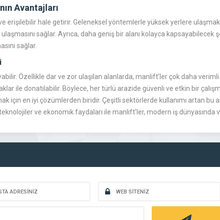
nın Avantajları
 erişilebilir hale getirir. Geleneksel yöntemlerle yüksek yerlere ulaşmak
re ulaşmasını sağlar. Ayrıca, daha geniş bir alanı kolayca kapsayabilecek ş
asını sağlar.
i
ilir. Özellikle dar ve zor ulaşılan alanlarda, manlift’ler çok daha verimli b
klar ile donatılabilir. Böylece, her türlü arazide güvenli ve etkin bir çalışm
mak için en iyi çözümlerden biridir. Çeşitli sektörlerde kullanımı artan 
u teknolojiler ve ekonomik faydaları ile manlift’ler, modern iş dünyasında