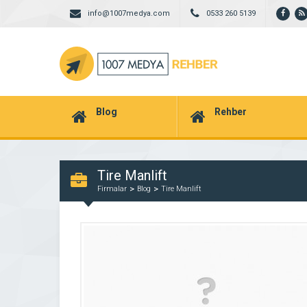
info@1007medya.com
0533 260 5139
Blog
Rehber
Tire Manlift
Firmalar
Blog
Tire Manlift