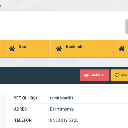
Seo
Backlink
TAKİBE AL
FAVO
YETKİLİ KİŞİ
:
İzmir Manlift
ADRES
:
Belirtilmemiş
TELEFON
:
0 533 019 53 20