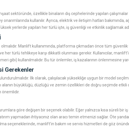
İnşaat sektöründe, özellikle binaların dış cephelerinde yapılan çalışmalar
y onarımlarında kullanılır. Ayrıca, elektrik ve iletişim hatları bakımında,
 Yüksek yerlerde yapılan her türlü işte, iş güvenliği ve etkinlik sağlamak 
i
i olmalıdır. Manlift kullanımında, platforma çıkmadan önce tüm güvenlik
her türlü tehlikeye karşı dikkatli olunması gerekir. Kullanıcılar, manlift’i
i gibi) kullanılmalıdır. Bu tür önlemler, iş kazalarının önlenmesine yardı
si Gerekenler
undurulmalıdır. İlk olarak, çalışılacak yüksekliğe uygun bir model seçilmel
ağı alanın büyüklüğü, düzlüğü ve zemin özellikleri de doğru seçimde etkili 
 önemlidir.
durumlara göre değişen bir seçenek olabilir. Eğer yalnızca kısa süreli bir i
 yatırım yapmadan ihtiyacınız olan aracı temin etmenizi sağlar. Öte yand
lma seçeneklerinde, manlift’in bakım ve servis hizmetleri de göz önünde