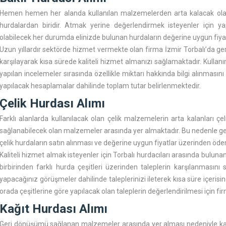
Hemen hemen her alanda kullanılan malzemelerden arta kalacak olan
hurdalardan biridir. Atmak yerine değerlendirmek isteyenler için ya
olabilecek her durumda elinizde bulunan hurdaların değerine uygun fiyat
Uzun yıllardır sektörde hizmet vermekte olan firma İzmir Torbalı’da ger
karşılayarak kısa sürede kaliteli hizmet almanızı sağlamaktadır. Kullanı
yapılan incelemeler sırasında özellikle miktarı hakkında bilgi alınmasın
yapılacak hesaplamalar dahilinde toplam tutar belirlenmektedir.
Çelik Hurdası Alımı
Farklı alanlarda kullanılacak olan çelik malzemelerin arta kalanları ç
sağlanabilecek olan malzemeler arasında yer almaktadır. Bu nedenle ger
çelik hurdaların satın alınması ve değerine uygun fiyatlar üzerinden ö
Kaliteli hizmet almak isteyenler için
Torbalı hurdacıları
arasında bulunan 
birbirinden farklı hurda çeşitleri üzerinden taleplerin karşılanmasın
yapacağınız görüşmeler dahilinde taleplerinizi ileterek kısa süre içerisin
orada çeşitlerine göre yapılacak olan taleplerin değerlendirilmesi için 
Kağıt Hurdası Alımı
Geri dönüşümü sağlanan malzemeler arasında yer alması nedeniyle kağ