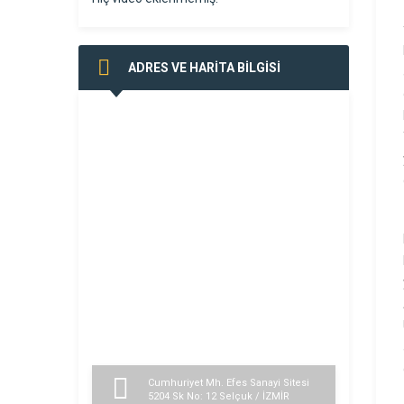
ADRES VE HARİTA BİLGİSİ
Cumhuriyet Mh. Efes Sanayi Sitesi
5204 Sk No: 12 Selçuk / İZMİR