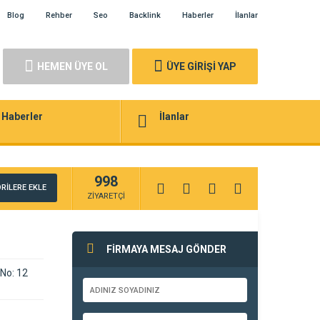
Blog
Rehber
Seo
Backlink
Haberler
İlanlar
HEMEN ÜYE OL
ÜYE GİRİŞİ YAP
Haberler
İlanlar
998
RİLERE EKLE
ZİYARETÇİ
FİRMAYA MESAJ GÖNDER
No: 12