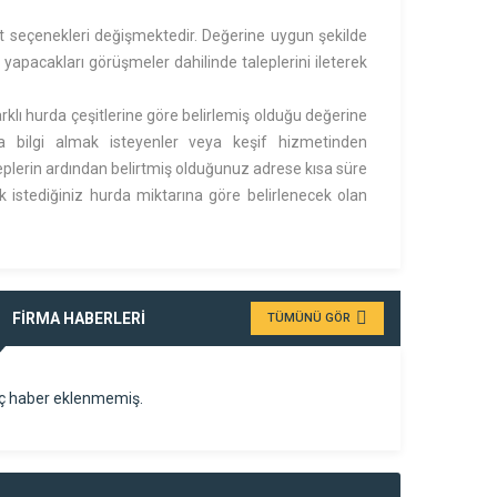
iyat seçenekleri değişmektedir. Değerine uygun şekilde
 yapacakları görüşmeler dahilinde taleplerini ileterek
klı hurda çeşitlerine göre belirlemiş olduğu değerine
a bilgi almak isteyenler veya keşif hizmetinden
aleplerin ardından belirtmiş olduğunuz adrese kısa süre
 istediğiniz hurda miktarına göre belirlenecek olan
FİRMA HABERLERİ
TÜMÜNÜ GÖR
ç haber eklenmemiş.