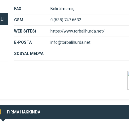
FAX
:
Belirtilmemiş
GSM
:
0 (538) 747 6632
WEB SİTESİ
:
https://www.torbalihurda.net/
E-POSTA
:
info@torbalihurda.net
SOSYAL MEDYA
:
FİRMA HAKKINDA