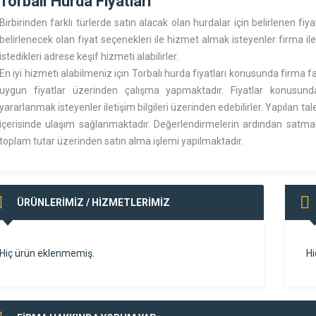
Torbalı Hurda Fiyatları
Birbirinden farklı türlerde satın alacak olan hurdalar için belirlenen f
belirlenecek olan fiyat seçenekleri ile hizmet almak isteyenler firma ile
istedikleri adrese keşif hizmeti alabilirler.
En iyi hizmeti alabilmeniz için
Torbalı hurda fiyatları
konusunda firma far
uygun fiyatlar üzerinden çalışma yapmaktadır. Fiyatlar konusund
yararlanmak isteyenler iletişim bilgileri üzerinden edebilirler. Yapılan t
içerisinde ulaşım sağlanmaktadır. Değerlendirmelerin ardından satmak
toplam tutar üzerinden satın alma işlemi yapılmaktadır.
ÜRÜNLERİMİZ / HİZMETLERİMİZ
Hiç ürün eklenmemiş.
Hi