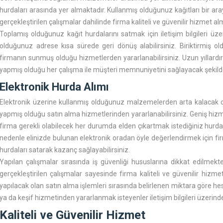
hurdaları arasında yer almaktadır. Kullanmış olduğunuz kağıtları bir 
gerçekleştirilen çalışmalar dahilinde firma kaliteli ve güvenilir hizmet a
Toplamış olduğunuz kağıt hurdalarını satmak için iletişim bilgileri üz
olduğunuz adrese kısa sürede geri dönüş alabilirsiniz. Biriktirmiş 
firmanın sunmuş olduğu hizmetlerden yararlanabilirsiniz. Uzun yıllardı
yapmış olduğu her çalışma ile müşteri memnuniyetini sağlayacak şekil
Elektronik Hurda Alımı
Elektronik üzerine kullanmış olduğunuz malzemelerden arta kalacak o
yapmış olduğu satın alma hizmetlerinden yararlanabilirsiniz. Geniş hizm
firma gerekli olabilecek her durumda elden çıkartmak istediğiniz hurd
nedenle elinizde bulunan elektronik oradan öyle değerlendirmek için f
hurdaları satarak kazanç sağlayabilirsiniz.
Yapılan çalışmalar sırasında iş güvenliği hususlarına dikkat edilmek
gerçekleştirilen çalışmalar sayesinde firma kaliteli ve güvenilir hizm
yapılacak olan satın alma işlemleri sırasında belirlenen miktara göre h
ya da keşif hizmetinden yararlanmak isteyenler iletişim bilgileri üzerinden 
Kaliteli ve Güvenilir Hizmet