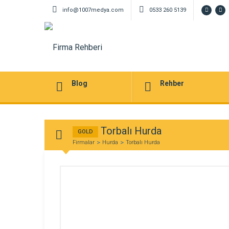
info@1007medya.com
0533 260 5139
Blog
Rehber
Torbalı Hurda
GOLD
Firmalar
Hurda
Torbalı Hurda