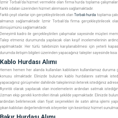
İzmir Torbalı’da hizmet vermekte olan firma hurda toplama çalışmaları
farklı odaları üzerinden hizmet alınmasını sağlamaktadır.
Farklı çeşit olanlar için gerçekleştirilecek olan
Torbalı hurda
toplama çalış
almanızı sağlamaktadır. İzmir Torbalı’da firma gerçekleştirilecek ol
dönüşümünü sağlamaktadır.
Deneyimli kadro ile gerçekleştirilen çalışmalar sayesinde müşteri mem
Talep etmeniz durumunda yapılacak olan keşif incelemelerinin ardından
yapılmaktadır. Her türlü talebinizin karşılanabilmesi için yeterli kapa
durumda iletişim bilgileri üzerinden yapacağınız talepler sayesinde kısa s
Kablo Hurdası Alımı
Hemen hemen her alanda kullanılan kabloların kullanılamaz duruma 
konusu olmaktadır. Elinizde bulunan kablo hurdalarını satmak iste
yapacağınız görüşmeler dahilinde taleplerinizi ileterek istediğiniz adrese
Ayrıntılı olarak yapılacak olan incelemelerin ardından satmak istediğ
Uzman ekip gerekli kontrolleri itinalı şekilde yapmaktadır. Elinizde bul
ardından belirlenecek olan fiyat seçenekleri ile satın alma işlemi yapı
çıkan kabloları değerlendirmek isteyenler için kesintisiz hizmet sunulma
Bakır Hurdası Alımı