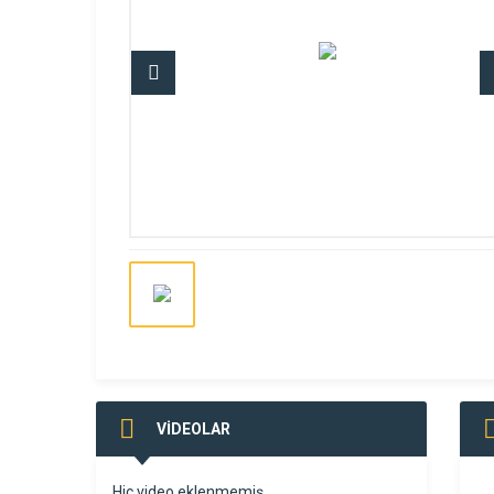
VİDEOLAR
Hiç video eklenmemiş.