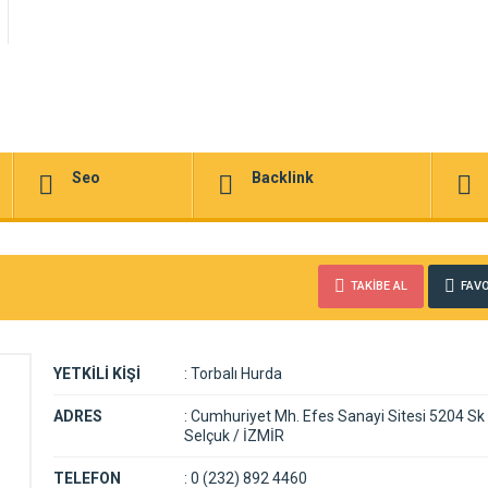
Seo
Backlink
TAKİBE AL
FAVO
YETKİLİ KİŞİ
:
Torbalı Hurda
ADRES
:
Cumhuriyet Mh. Efes Sanayi Sitesi 5204 Sk 
Selçuk / İZMİR
TELEFON
:
0 (232) 892 4460