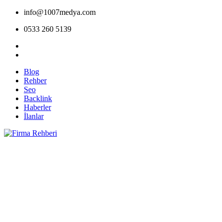
info@1007medya.com
0533 260 5139
Blog
Rehber
Seo
Backlink
Haberler
İlanlar