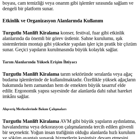
boyası, cam temizliği veya onarım gibi işlemler sırasında sağlam ve
dengeli bir platform sunar.
Etkinlik ve Organizasyon Alanlarında Kullanım
Turgutlu Manlift Kiralama
konser, festival, fuar gibi etkinlik
alanlarında da önemli bir görev üstlenir. Sahne kurulumu, ışık
sistemlerinin montajı gibi yüksekte yapılan işler için pratik bir çözüm
sunar. Geçici yapıların kurulmasında büyük kolaylık sağlar.
Tarım Alanlarında Yüksek Erişim İhtiyacı
Turgutlu Manlift Kiralama
tarım sektöründe seralarda veya ağaç
budama işlemlerinde de kullanılmaktadır. Özellikle yüksek ağaçların
bakımında hem zamandan hem de emekten büyük tasarruf elde
edilir. Ergonomik yapısı sayesinde dar alanlarda dahi rahat hareket
imkânı sağlar.
Alışveriş Merkezlerinde Bakım Çalışmaları
Turgutlu Manlift Kiralama
AVM gibi büyük yapıların aydınlatma,
havalandırma veya dekorasyon çalışmalarında tercih edilen güvenli
bir seçenektir. Yoğun insan trafiğinin olduğu alanlarda hızlı kurulum
ve söküm avantajı sunarak hizmetlerin kesintisiz devam etmesini