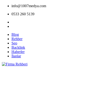
info@1007medya.com
0533 260 5139
Blog
Rehber
Seo
Backlink
Haberler
İlanlar