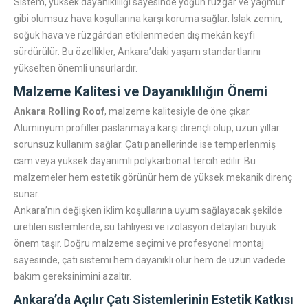
Sistem, yüksek dayanıklılığı sayesinde yoğun rüzgâr ve yağmur
gibi olumsuz hava koşullarına karşı koruma sağlar. Islak zemin,
soğuk hava ve rüzgârdan etkilenmeden dış mekân keyfi
sürdürülür. Bu özellikler, Ankara’daki yaşam standartlarını
yükselten önemli unsurlardır.
Malzeme Kalitesi ve Dayanıklılığın Önemi
Ankara Rolling Roof
, malzeme kalitesiyle de öne çıkar.
Aluminyum profiller paslanmaya karşı dirençli olup, uzun yıllar
sorunsuz kullanım sağlar. Çatı panellerinde ise temperlenmiş
cam veya yüksek dayanımlı polykarbonat tercih edilir. Bu
malzemeler hem estetik görünür hem de yüksek mekanik direnç
sunar.
Ankara’nın değişken iklim koşullarına uyum sağlayacak şekilde
üretilen sistemlerde, su tahliyesi ve izolasyon detayları büyük
önem taşır. Doğru malzeme seçimi ve profesyonel montaj
sayesinde, çatı sistemi hem dayanıklı olur hem de uzun vadede
bakım gereksinimini azaltır.
Ankara’da Açılır Çatı Sistemlerinin Estetik Katkısı