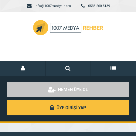
info@1007medya.com
0533 260 5139
HEMEN ÜYE OL
ÜYE GİRİŞİ YAP