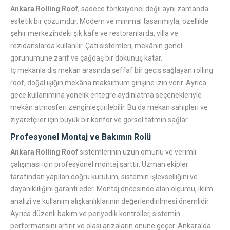
Ankara Rolling Roof
, sadece fonksiyonel değil aynı zamanda
estetik bir çözümdür. Modern ve minimal tasarımıyla, özellikle
şehir merkezindeki şık kafe ve restoranlarda, villa ve
rezidanslarda kullanılır. Çatı sistemleri, mekânın genel
görünümüne zarif ve çağdaş bir dokunuş katar.
İç mekanla dış mekan arasında şeffaf bir geçiş sağlayan rolling
roof, doğal ışığın mekâna maksimum girişine izin verir. Ayrıca
gece kullanımına yönelik entegre aydınlatma seçenekleriyle
mekân atmosferi zenginleştirilebilir. Bu da mekan sahipleri ve
ziyaretçiler için büyük bir konfor ve görsel tatmin sağlar.
Profesyonel Montaj ve Bakımın Rolü
Ankara Rolling Roof
sistemlerinin uzun ömürlü ve verimli
çalışması için profesyonel montaj şarttır. Uzman ekipler
tarafından yapılan doğru kurulum, sistemin işlevselliğini ve
dayanıklılığını garanti eder. Montaj öncesinde alan ölçümü, iklim
analizi ve kullanım alışkanlıklarının değerlendirilmesi önemlidir.
Ayrıca düzenli bakım ve periyodik kontroller, sistemin
performansını artırır ve olası arızaların önüne geçer. Ankara’da