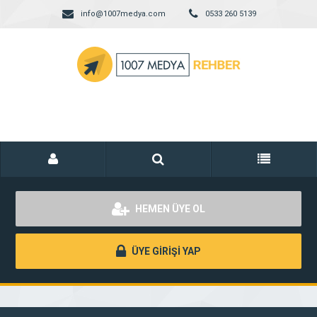
info@1007medya.com
0533 260 5139
HEMEN ÜYE OL
ÜYE GİRİŞİ YAP