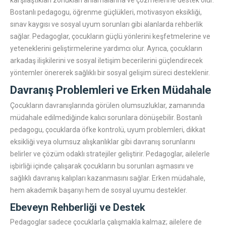
karşılaştıkları zorlukları anlamalarına ve çözmelerine destek olur.
Bostanlı pedagogu, öğrenme güçlükleri, motivasyon eksikliği,
sınav kaygısı ve sosyal uyum sorunları gibi alanlarda rehberlik
sağlar. Pedagoglar, çocukların güçlü yönlerini keşfetmelerine ve
yeteneklerini geliştirmelerine yardımcı olur. Ayrıca, çocukların
arkadaş ilişkilerini ve sosyal iletişim becerilerini güçlendirecek
yöntemler önererek sağlıklı bir sosyal gelişim süreci desteklenir.
Davranış Problemleri ve Erken Müdahale
Çocukların davranışlarında görülen olumsuzluklar, zamanında
müdahale edilmediğinde kalıcı sorunlara dönüşebilir. Bostanlı
pedagogu, çocuklarda öfke kontrolü, uyum problemleri, dikkat
eksikliği veya olumsuz alışkanlıklar gibi davranış sorunlarını
belirler ve çözüm odaklı stratejiler geliştirir. Pedagoglar, ailelerle
işbirliği içinde çalışarak çocukların bu sorunları aşmasını ve
sağlıklı davranış kalıpları kazanmasını sağlar. Erken müdahale,
hem akademik başarıyı hem de sosyal uyumu destekler.
Ebeveyn Rehberliği ve Destek
Pedagoglar sadece çocuklarla çalışmakla kalmaz; ailelere de