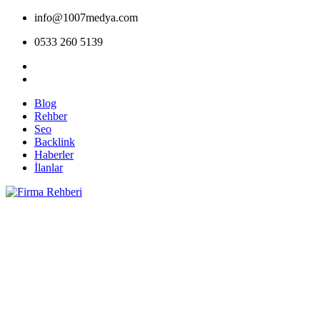
info@1007medya.com
0533 260 5139
Blog
Rehber
Seo
Backlink
Haberler
İlanlar