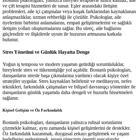
Bostanlı psikologları, yalnızca bireysel terapilerle sınırlı kalmaz, aile
ve çift terapisi hizmetleri de sunar. Eşler arasındaki iletişim
problemleri, aile içi çatışmalar veya kuşak farklarından kaynaklanan
anlaşmazlıklar, uzman rehberliği ile çözülür. Psikologlar, aile
üyelerinin birbirini anlamalarını, empati geliştirmelerini ve sağlıklı
iletişim yolları oluşturmalarını sağlar. Bu süreç, aile bağlarını
güçlendirir ve ilişkilerde uyum ile huzurun artmasına katkıda
bulunur.
Stres Yönetimi ve Günlük Hayatta Denge
Yoğun iş temposu ve modern yaşamın getirdiği sorumluluklar,
bireylerde stres ve tükenmişliğe yol açabilir. Bostanlı psikologları,
danışanların stresle başa çıkmalarına yardımcı olacak kişiye özel
stratejiler uygular. Stres kaynakları belirlenir ve meditasyon, nefes
teknikleri, farkındalık çalışmaları ve bilişsel davranışçı yöntemler ile
danışanların günlük yaşamda daha dengeli ve huzurlu hissetmeleri
sağlanır.
Kişisel Gelişim ve Öz Farkındalık
Bostanlı psikologları, danışanların yalnızca ruhsal sorunlarını
çözmekle kalmaz, aynı zamanda kişisel gelişimlerini de destekler.
Öz farkındalık kazanmak, duygusal zekayı geliştirmek ve yaşam
hedeflerini netleştirmek, terapi sürecinin önemli parçalarıdır.