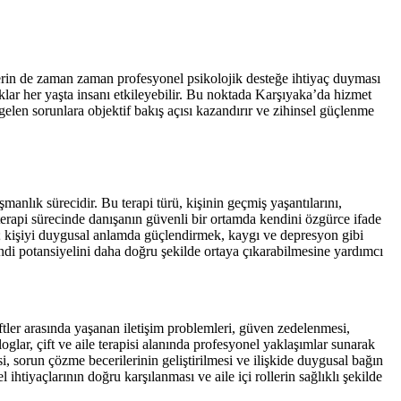
lerin de zaman zaman profesyonel psikolojik desteğe ihtiyaç duyması
uklar her yaşta insanı etkileyebilir. Bu noktada Karşıyaka’da hizmet
elen sorunlara objektif bakış açısı kazandırır ve zihinsel güçlenme
manlık sürecidir. Bu terapi türü, kişinin geçmiş yaşantılarını,
erapi sürecinde danışanın güvenli bir ortamda kendini özgürce ifade
ç; kişiyi duygusal anlamda güçlendirmek, kaygı ve depresyon gibi
endi potansiyelini daha doğru şekilde ortaya çıkarabilmesine yardımcı
çiftler arasında yaşanan iletişim problemleri, güven zedelenmesi,
glar, çift ve aile terapisi alanında profesyonel yaklaşımlar sunarak
esi, sorun çözme becerilerinin geliştirilmesi ve ilişkide duygusal bağın
htiyaçlarının doğru karşılanması ve aile içi rollerin sağlıklı şekilde