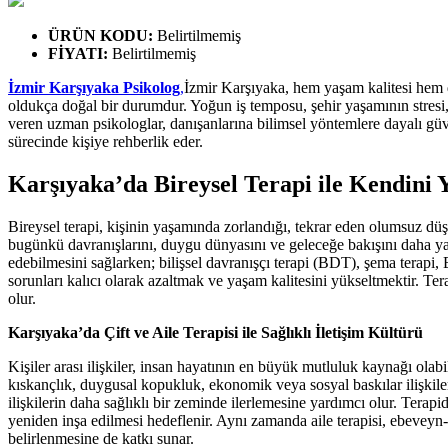
ÜRÜN KODU
:
Belirtilmemiş
FİYATI
:
Belirtilmemiş
İzmir Karşıyaka Psikolog
,
İzmir Karşıyaka, hem yaşam kalitesi hem d
oldukça doğal bir durumdur. Yoğun iş temposu, şehir yaşamının stresi, a
veren uzman psikologlar, danışanlarına bilimsel yöntemlere dayalı güve
sürecinde kişiye rehberlik eder.
Karşıyaka’da Bireysel Terapi ile Kendini
Bireysel terapi, kişinin yaşamında zorlandığı, tekrar eden olumsuz düşün
bugünkü davranışlarını, duygu dünyasını ve geleceğe bakışını daha ya
edebilmesini sağlarken; bilişsel davranışçı terapi (BDT), şema terapi
sorunları kalıcı olarak azaltmak ve yaşam kalitesini yükseltmektir. Te
olur.
Karşıyaka’da Çift ve Aile Terapisi ile Sağlıklı İletişim Kültürü
Kişiler arası ilişkiler, insan hayatının en büyük mutluluk kaynağı olabi
kıskançlık, duygusal kopukluk, ekonomik veya sosyal baskılar ilişkiler
ilişkilerin daha sağlıklı bir zeminde ilerlemesine yardımcı olur. Terapid
yeniden inşa edilmesi hedeflenir. Aynı zamanda aile terapisi, ebeveyn-ç
belirlenmesine de katkı sunar.