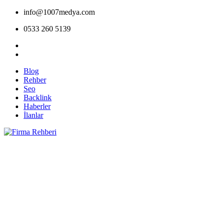
info@1007medya.com
0533 260 5139
Blog
Rehber
Seo
Backlink
Haberler
İlanlar