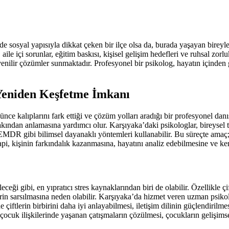
e sosyal yapısıyla dikkat çeken bir ilçe olsa da, burada yaşayan birey
ile içi sorunlar, eğitim baskısı, kişisel gelişim hedefleri ve ruhsal zorl
nilir çözümler sunmaktadır. Profesyonel bir psikolog, hayatın içinden g
 Yeniden Keşfetme İmkanı
ce kalıplarını fark ettiği ve çözüm yolları aradığı bir profesyonel danış
kından anlamasına yardımcı olur. Karşıyaka’daki psikologlar, bireysel t
, EMDR gibi bilimsel dayanaklı yöntemleri kullanabilir. Bu süreçte ama
rapi, kişinin farkındalık kazanmasına, hayatını analiz edebilmesine ve k
leceği gibi, en yıpratıcı stres kaynaklarından biri de olabilir. Özellikle 
in sarsılmasına neden olabilir. Karşıyaka’da hizmet veren uzman psikolo
e çiftlerin birbirini daha iyi anlayabilmesi, iletişim dilinin güçlendirilm
ocuk ilişkilerinde yaşanan çatışmaların çözülmesi, çocukların gelişimsel i