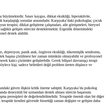
 büyümektedir. Sınav kaygısı, dikkat eksikliği, hiperaktivite,
 karşılaştığı sorunlar arasındadır. Karşıyaka’daki psikologlar, çocuk
 terapisi, dikkat geliştirme çalışmaları, aile görüşmeleri, bireysel
 sağlıklı gelişim sürecini desteklemektir. Ergenlik dönemindeki
nel destek alabilir.
, depresyon, panik atak, özgüven eksikliği, tükenmişlik sendromu,
rın tek başına çözülmesi her zaman mümkün olmayabilir ve profesyonel
ek kalıcı çözümler geliştirebilir. Gerek bilişsel davranışçı terapi
ylece kişi, sadece belirtileri değil problem üreten düşünce ve
sındaki güven ilişkisi kritik öneme sahiptir. Karşıyaka’da psikolog
landa deneyimli bir uzmandan destek alması sürecin başarısını
ışma prensipleri de değerlendirilmelidir. Terapide önemli olan bir diğer
an, terapide kendini güvende hissettiği zaman değişim ve gelişim daha