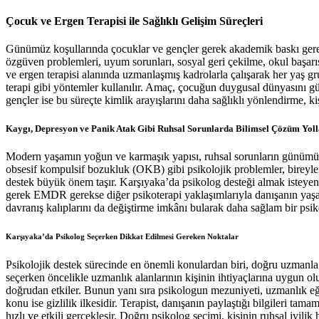
Çocuk ve Ergen Terapisi ile Sağlıklı Gelişim Süreçleri
Günümüz koşullarında çocuklar ve gençler gerek akademik baskı gerek so
özgüven problemleri, uyum sorunları, sosyal geri çekilme, okul başarıs
ve ergen terapisi alanında uzmanlaşmış kadrolarla çalışarak her yaş gr
terapi gibi yöntemler kullanılır. Amaç, çocuğun duygusal dünyasını gü
gençler ise bu süreçte kimlik arayışlarını daha sağlıklı yönlendirme, ki
Kaygı, Depresyon ve Panik Atak Gibi Ruhsal Sorunlarda Bilimsel Çözüm Yoll
Modern yaşamın yoğun ve karmaşık yapısı, ruhsal sorunların günümüz
obsesif kompulsif bozukluk (OKB) gibi psikolojik problemler, bireyler
destek büyük önem taşır. Karşıyaka’da psikolog desteği almak isteyen ki
gerek EMDR gerekse diğer psikoterapi yaklaşımlarıyla danışanın yaşadı
davranış kalıplarını da değiştirme imkânı bularak daha sağlam bir psik
Karşıyaka’da Psikolog Seçerken Dikkat Edilmesi Gereken Noktalar
Psikolojik destek sürecinde en önemli konulardan biri, doğru uzmanla ç
seçerken öncelikle uzmanlık alanlarının kişinin ihtiyaçlarına uygun o
doğrudan etkiler. Bunun yanı sıra psikologun mezuniyeti, uzmanlık eğiti
konu ise gizlilik ilkesidir. Terapist, danışanın paylaştığı bilgileri 
hızlı ve etkili gerçekleşir. Doğru psikolog seçimi, kişinin ruhsal iyilik