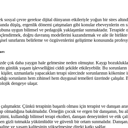
syal çevre gerekse dijital dünyanın etkileriyle yoğun bir stres altında
ında düşüş, ergenlik dönemi çatışmaları gibi konular ebeveynlerin en sık
ubuna uygun bilimsel ve pedagojik yaklaşımlar sunmaktadır. Terapide oyun
çlendirmek, doğru davranış modellerini kazandırmak ve aile ile birlikte
şisel sınırlarını belirleme ve özgüvenlerini geliştirme konusunda profesyo
arı
de çok daha yaygın hale gelmesine neden olmuştur. Kaygı bozuklukları
in günlük yaşam işlevselliğini ciddi şekilde etkileyebilir. Bu sorunla
şiler, uzmanlarla yapacakları terapi sürecinde sorunlarının kökenine iner
ğı sorunların hem zihinsel hem duygusal temelleri üzerinde çalışılır. Bö
olojik dengeye ulaşır.
alışmaktır. Çünkü terapinin başarılı olması için terapist ve danışan ara
lup olmadığına bakılmalıdır. Örneğin çocuk ve ergen bir danışanın, bu a
mi, kullandığı bilimsel terapi ekolleri, danışan deneyimleri ve etik çal
tamamen gizli tutmakla yükümlüdür ve güvenli bir ortam sunmalıdır. Danış
 haline ve yaşam kalitesinin yükselmesine direkt katkı sağlar.