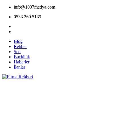
info@1007medya.com
0533 260 5139
Blog
Rehber
Seo
Backlink
Haberler
İlanlar