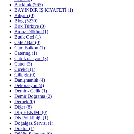
Backlink
(565)
BAYINDIR İŞ KIYAFETİ
(1)
Bilişim
(0)
Blog
(5239)
Brix Türkiye
(0)
Bronz Döküm
(1)
Butik Otel
(1)
Cafe / Bar
(0)
Cam Balkon
(1)
Catering
(1)
Çatı İzolasyon
(3)
Çatıcı
(3)
Çiçekçi
(1)
Çilingir
(0)
Danışmanlık
(4)
Dekorasyon
(4)
Demir - Çelik
(1)
Demir Doğrama
(2)
Dernek
(0)
Diğer
(8)
DİŞ HEKİMİ
(0)
Diş Polikliniği
(1)
Doğalgaz Servisi
(1)
Doktor
(1)
Düğün Salonları
(0)