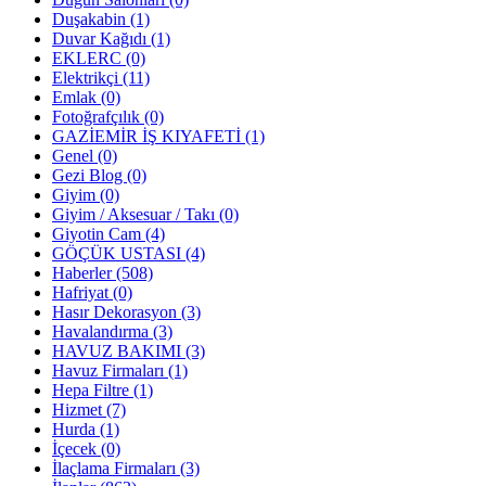
Duşakabin
(1)
Duvar Kağıdı
(1)
EKLERC
(0)
Elektrikçi
(11)
Emlak
(0)
Fotoğrafçılık
(0)
GAZİEMİR İŞ KIYAFETİ
(1)
Genel
(0)
Gezi Blog
(0)
Giyim
(0)
Giyim / Aksesuar / Takı
(0)
Giyotin Cam
(4)
GÖÇÜK USTASI
(4)
Haberler
(508)
Hafriyat
(0)
Hasır Dekorasyon
(3)
Havalandırma
(3)
HAVUZ BAKIMI
(3)
Havuz Firmaları
(1)
Hepa Filtre
(1)
Hizmet
(7)
Hurda
(1)
İçecek
(0)
İlaçlama Firmaları
(3)