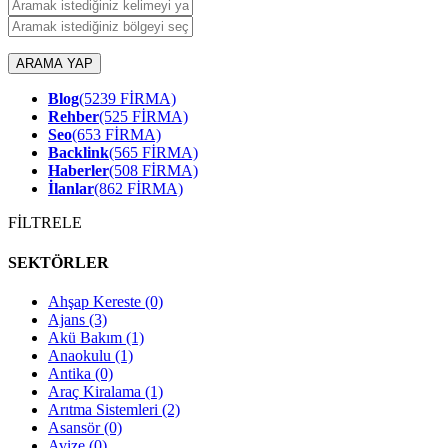
ARAMA YAP
Blog
(5239 FİRMA)
Rehber
(525 FİRMA)
Seo
(653 FİRMA)
Backlink
(565 FİRMA)
Haberler
(508 FİRMA)
İlanlar
(862 FİRMA)
FİLTRELE
SEKTÖRLER
Ahşap Kereste
(0)
Ajans
(3)
Akü Bakım
(1)
Anaokulu
(1)
Antika
(0)
Araç Kiralama
(1)
Arıtma Sistemleri
(2)
Asansör
(0)
Avize
(0)